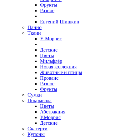
Фрукты
Разное
Евгений Шишкин
Панно
Ткани
У. Моррис
Детские
Цветы
Мильфлёр
Новая коллекция
Животные и птицы
Прованс
Разное
Фрукты
Сумки
Покрывала
Цветы
Абстракция
У.Моррис
Детские
Скатерти
Купоны