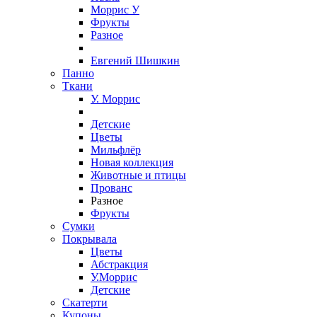
Моррис У
Фрукты
Разное
Евгений Шишкин
Панно
Ткани
У. Моррис
Детские
Цветы
Мильфлёр
Новая коллекция
Животные и птицы
Прованс
Разное
Фрукты
Сумки
Покрывала
Цветы
Абстракция
У.Моррис
Детские
Скатерти
Купоны