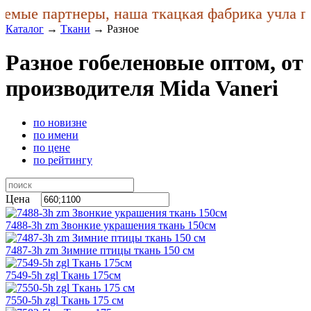
е партнеры, наша ткацкая фабрика учла пожел
Каталог
→
Ткани
→
Разное
Разное гобеленовые оптом, от
производителя Mida Vaneri
по новизне
по имени
по цене
по рейтингу
Цена
7488-3h zm Звонкие украшения ткань 150см
7487-3h zm Зимние птицы ткань 150 см
7549-5h zgl Ткань 175см
7550-5h zgl Ткань 175 см