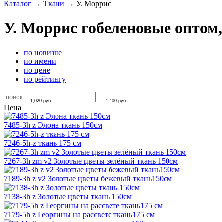
Каталог
→
Ткани
→
У. Моррис
У. Моррис гобеленовые оптом,
по новизне
по имени
по цене
по рейтингу
1,020
руб.
1,100
руб.
Цена
7485-3h z Элона ткань 150см
7246-5h-z ткань 175 см
7267-3h zm v2 Золотые цветы зелёный ткань 150см
7189-3h z v2 Золотые цветы бежевый ткань150см
7138-3h z Золотые цветы ткань 150см
7179-5h z Георгины на рассвете ткань175 см