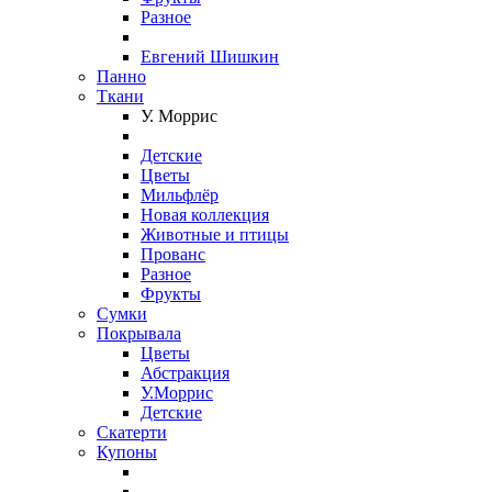
Разное
Евгений Шишкин
Панно
Ткани
У. Моррис
Детские
Цветы
Мильфлёр
Новая коллекция
Животные и птицы
Прованс
Разное
Фрукты
Сумки
Покрывала
Цветы
Абстракция
У.Моррис
Детские
Скатерти
Купоны