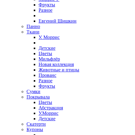
Фрукты
Разное
Евгений Шишкин
Панно
Ткани
У. Моррис
Детские
Цветы
Мильфлёр
Новая коллекция
Животные и птицы
Прованс
Разное
Фрукты
Сумки
Покрывала
Цветы
Абстракция
У.Моррис
Детские
Скатерти
Купоны