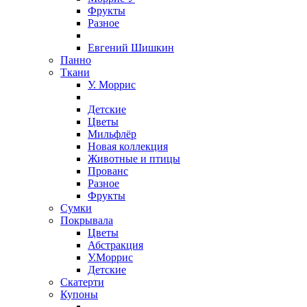
Фрукты
Разное
Евгений Шишкин
Панно
Ткани
У. Моррис
Детские
Цветы
Мильфлёр
Новая коллекция
Животные и птицы
Прованс
Разное
Фрукты
Сумки
Покрывала
Цветы
Абстракция
У.Моррис
Детские
Скатерти
Купоны