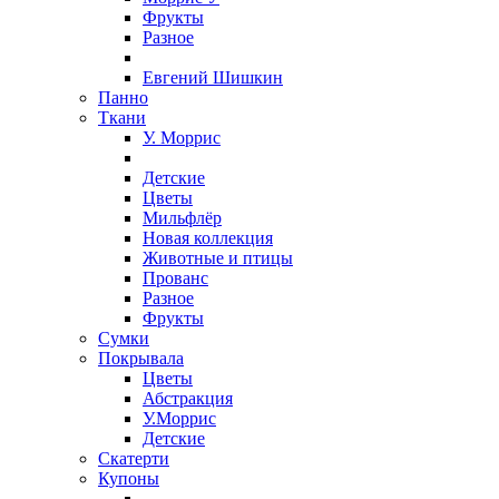
Фрукты
Разное
Евгений Шишкин
Панно
Ткани
У. Моррис
Детские
Цветы
Мильфлёр
Новая коллекция
Животные и птицы
Прованс
Разное
Фрукты
Сумки
Покрывала
Цветы
Абстракция
У.Моррис
Детские
Скатерти
Купоны