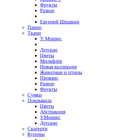
Фрукты
Разное
Евгений Шишкин
Панно
Ткани
У. Моррис
Детские
Цветы
Мильфлёр
Новая коллекция
Животные и птицы
Прованс
Разное
Фрукты
Сумки
Покрывала
Цветы
Абстракция
У.Моррис
Детские
Скатерти
Купоны