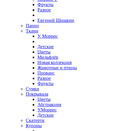
Фрукты
Разное
Евгений Шишкин
Панно
Ткани
У. Моррис
Детские
Цветы
Мильфлёр
Новая коллекция
Животные и птицы
Прованс
Разное
Фрукты
Сумки
Покрывала
Цветы
Абстракция
У.Моррис
Детские
Скатерти
Купоны