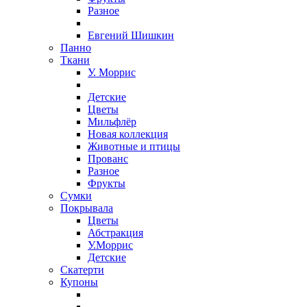
Разное
Евгений Шишкин
Панно
Ткани
У. Моррис
Детские
Цветы
Мильфлёр
Новая коллекция
Животные и птицы
Прованс
Разное
Фрукты
Сумки
Покрывала
Цветы
Абстракция
У.Моррис
Детские
Скатерти
Купоны