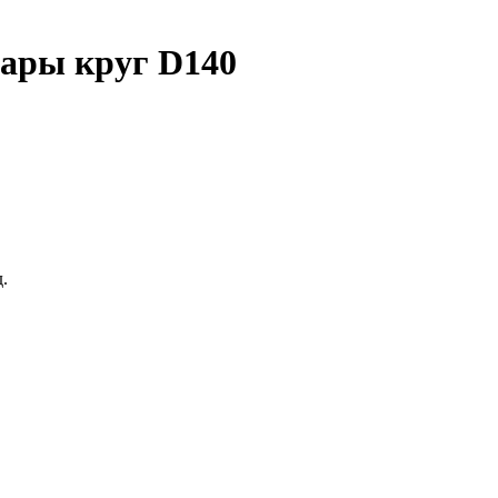
шары круг D140
.