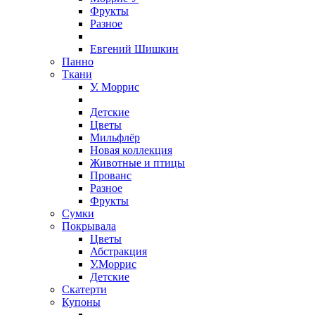
Фрукты
Разное
Евгений Шишкин
Панно
Ткани
У. Моррис
Детские
Цветы
Мильфлёр
Новая коллекция
Животные и птицы
Прованс
Разное
Фрукты
Сумки
Покрывала
Цветы
Абстракция
У.Моррис
Детские
Скатерти
Купоны