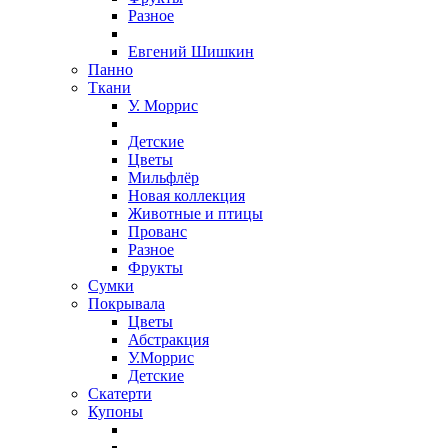
Разное
Евгений Шишкин
Панно
Ткани
У. Моррис
Детские
Цветы
Мильфлёр
Новая коллекция
Животные и птицы
Прованс
Разное
Фрукты
Сумки
Покрывала
Цветы
Абстракция
У.Моррис
Детские
Скатерти
Купоны