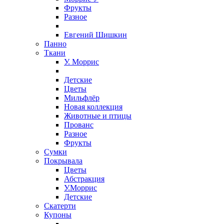
Фрукты
Разное
Евгений Шишкин
Панно
Ткани
У. Моррис
Детские
Цветы
Мильфлёр
Новая коллекция
Животные и птицы
Прованс
Разное
Фрукты
Сумки
Покрывала
Цветы
Абстракция
У.Моррис
Детские
Скатерти
Купоны