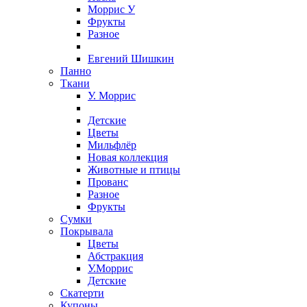
Моррис У
Фрукты
Разное
Евгений Шишкин
Панно
Ткани
У. Моррис
Детские
Цветы
Мильфлёр
Новая коллекция
Животные и птицы
Прованс
Разное
Фрукты
Сумки
Покрывала
Цветы
Абстракция
У.Моррис
Детские
Скатерти
Купоны