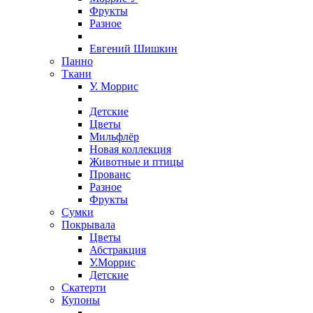
Фрукты
Разное
Евгений Шишкин
Панно
Ткани
У. Моррис
Детские
Цветы
Мильфлёр
Новая коллекция
Животные и птицы
Прованс
Разное
Фрукты
Сумки
Покрывала
Цветы
Абстракция
У.Моррис
Детские
Скатерти
Купоны