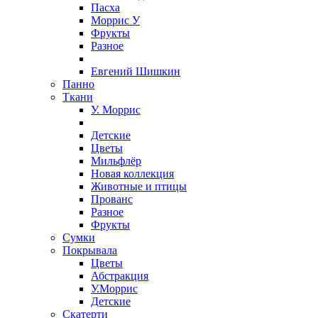
Пасха
Моррис У
Фрукты
Разное
Евгений Шишкин
Панно
Ткани
У. Моррис
Детские
Цветы
Мильфлёр
Новая коллекция
Животные и птицы
Прованс
Разное
Фрукты
Сумки
Покрывала
Цветы
Абстракция
У.Моррис
Детские
Скатерти