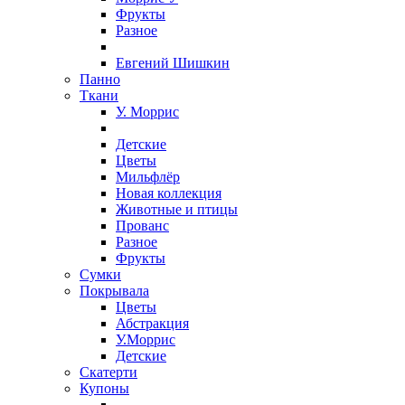
Фрукты
Разное
Евгений Шишкин
Панно
Ткани
У. Моррис
Детские
Цветы
Мильфлёр
Новая коллекция
Животные и птицы
Прованс
Разное
Фрукты
Сумки
Покрывала
Цветы
Абстракция
У.Моррис
Детские
Скатерти
Купоны