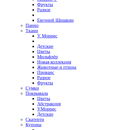
Фрукты
Разное
Евгений Шишкин
Панно
Ткани
У. Моррис
Детские
Цветы
Мильфлёр
Новая коллекция
Животные и птицы
Прованс
Разное
Фрукты
Сумки
Покрывала
Цветы
Абстракция
У.Моррис
Детские
Скатерти
Купоны