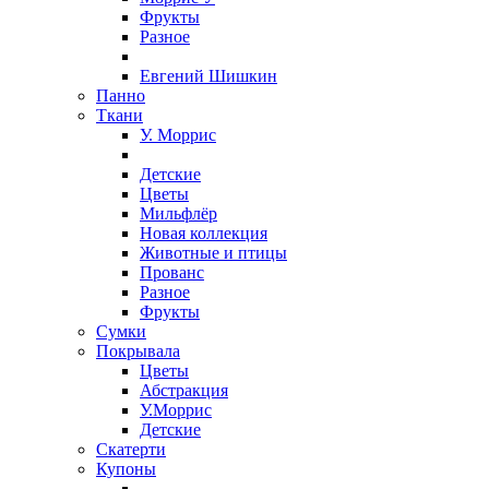
Фрукты
Разное
Евгений Шишкин
Панно
Ткани
У. Моррис
Детские
Цветы
Мильфлёр
Новая коллекция
Животные и птицы
Прованс
Разное
Фрукты
Сумки
Покрывала
Цветы
Абстракция
У.Моррис
Детские
Скатерти
Купоны