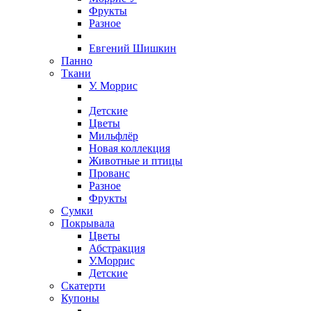
Фрукты
Разное
Евгений Шишкин
Панно
Ткани
У. Моррис
Детские
Цветы
Мильфлёр
Новая коллекция
Животные и птицы
Прованс
Разное
Фрукты
Сумки
Покрывала
Цветы
Абстракция
У.Моррис
Детские
Скатерти
Купоны