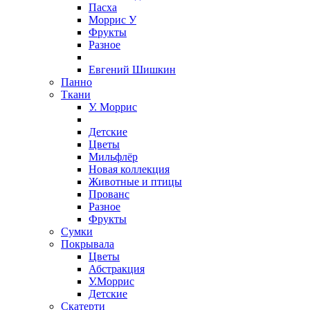
Пасха
Моррис У
Фрукты
Разное
Евгений Шишкин
Панно
Ткани
У. Моррис
Детские
Цветы
Мильфлёр
Новая коллекция
Животные и птицы
Прованс
Разное
Фрукты
Сумки
Покрывала
Цветы
Абстракция
У.Моррис
Детские
Скатерти