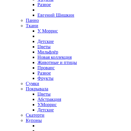
Разное
Евгений Шишкин
Панно
Ткани
У. Моррис
Детские
Цветы
Мильфлёр
Новая коллекция
Животные и птицы
Прованс
Разное
Фрукты
Сумки
Покрывала
Цветы
Абстракция
У.Моррис
Детские
Скатерти
Купоны