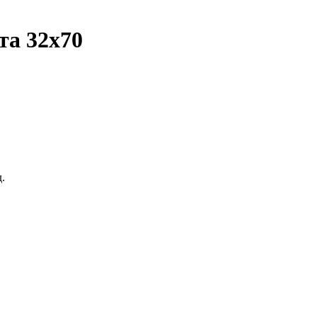
та 32х70
.