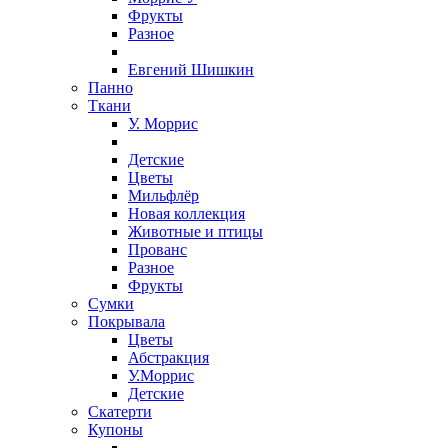
Фрукты
Разное
Евгений Шишкин
Панно
Ткани
У. Моррис
Детские
Цветы
Мильфлёр
Новая коллекция
Животные и птицы
Прованс
Разное
Фрукты
Сумки
Покрывала
Цветы
Абстракция
У.Моррис
Детские
Скатерти
Купоны