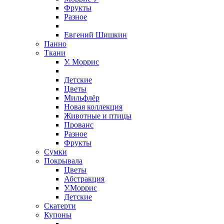
Фрукты
Разное
Евгений Шишкин
Панно
Ткани
У. Моррис
Детские
Цветы
Мильфлёр
Новая коллекция
Животные и птицы
Прованс
Разное
Фрукты
Сумки
Покрывала
Цветы
Абстракция
У.Моррис
Детские
Скатерти
Купоны