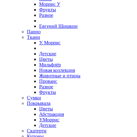
Моррис У
Фрукты
Разное
Евгений Шишкин
Панно
Ткани
У. Моррис
Детские
Цветы
Мильфлёр
Новая коллекция
Животные и птицы
Прованс
Разное
Фрукты
Сумки
Покрывала
Цветы
Абстракция
У.Моррис
Детские
Скатерти
Купоны