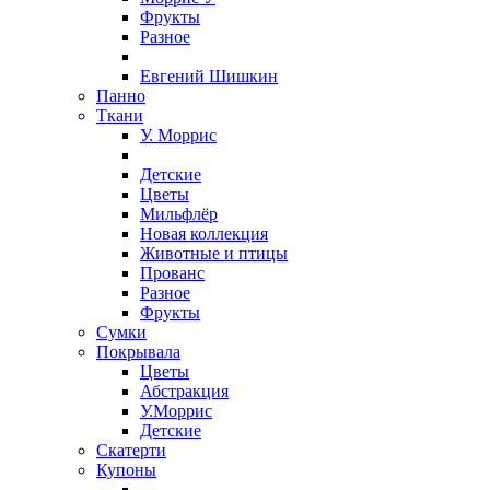
Фрукты
Разное
Евгений Шишкин
Панно
Ткани
У. Моррис
Детские
Цветы
Мильфлёр
Новая коллекция
Животные и птицы
Прованс
Разное
Фрукты
Сумки
Покрывала
Цветы
Абстракция
У.Моррис
Детские
Скатерти
Купоны